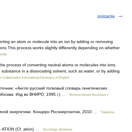
jonizacija
erting an atom or molecule into an ion by adding or removing
ions.This process works slightly differently depending on whether
pedia
 the process of converting neutral atoms or molecules into ions.
substance in a dissociating solvent, such as water, or by adding
e Collaborative International Dictionary of English
сточник: «Англо русский толковый словарь генетических
 Москва: Изд во ВНИРО, 1995 г.) …
Молекулярная биология и
ной энергетики. Концерн Росэнергоатом, 2010 …
Термины
 + ATION (Cf. ation) …
Etymology dictionary