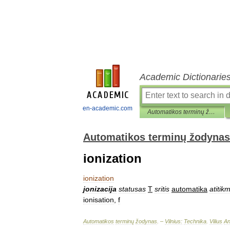
Academic Dictionarie
en-academic.com
Automatikos terminų žodynas
Automatikos terminų žodynas
ionization
ionization
jonizacija
statusas
T
sritis
automatika
atitik
ionisation
,
f
Automatikos
terminų
žodynas
. –
Vilnius:
Technika
.
Vilius
An