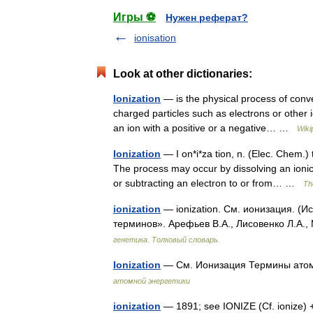
Игры ⚽
Нужен реферат?
ionisation
Look at other dictionaries:
Ionization
— is the physical process of conv
charged particles such as electrons or other 
an ion with a positive or a negative… …
Wiki
Ionization
— I on*i*za tion, n. (Elec. Chem.)
The process may occur by dissolving an ionic 
or subtracting an electron to or from… …
Th
ionization
— ionization. См. ионизация. (И
терминов». Арефьев В.А., Лисовенко Л.А.,
генетика. Толковый словарь.
Ionization
— См. Ионизация Термины атом
атомной энергетики
ionization
— 1891; see IONIZE (Cf. ionize)