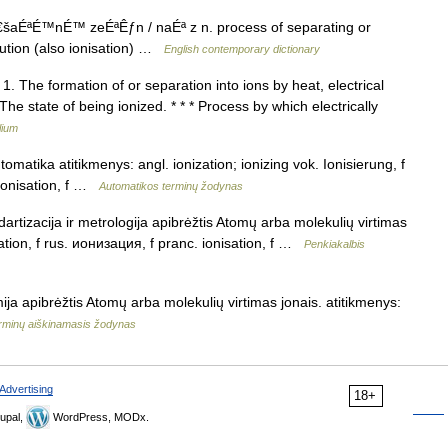
â€šaÉªÉ™nÉ™ zeÉªÊƒn / naÉª z n. process of separating or
olution (also ionisation) …
English contemporary dictionary
 1. The formation of or separation into ions by heat, electrical
The state of being ionized. * * * Process by which electrically
lium
omatika atitikmenys: angl. ionization; ionizing vok. Ionisierung, f
ionisation, f …
Automatikos terminų žodynas
dartizacija ir metrologija apibrėžtis Atomų arba molekulių virtimas
sation, f rus. ионизация, f pranc. ionisation, f …
Penkiakalbis
ija apibrėžtis Atomų arba molekulių virtimas jonais. atitikmenys:
rminų aiškinamasis žodynas
Advertising
18+
upal,
WordPress, MODx.