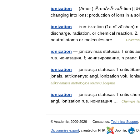
ionization
— (Amer.) iÂ·onÂ·iÂ·zaÂ·tion || 
changing into ions; production of ions in a s
ionization
— i·on·i·za·tion (ī ə nĭ zāʹshən) n.
discharge, radiation, or chemical reaction. 2. 
neutral atoms or molecules are… …
Universa
ionization
— jonizavimas statusas T sritis aut
rus. ионизация, f; ионизирование, n pranc. 
ionization
— jonizacija statusas T sritis Stan
jonais. atitikmenys: angl. ionization vok. Ioni
aiškinamasis metrologijos terminų žodynas
ionization
— jonizacija statusas T sritis chem
angl. ionization rus. ионизация …
Chemijos te
© Academic, 2000-2026
Contact us:
Technical Support
,
Dictionaries export
, created on PHP,
Joomla,
Dr