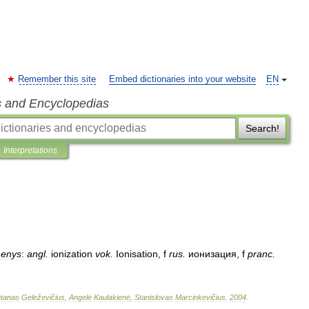
Remember this site
Embed dictionaries into your website
EN
s and Encyclopedias
Search!
Interpretations
menys
:
angl
.
ionization
vok
.
Ionisation
,
f
rus
.
ионизация
,
f
pranc
.
tanas
Geleževičius
,
Angelė
Kaulakienė
,
Stanislovas
Marcinkevičius
.
2004
.